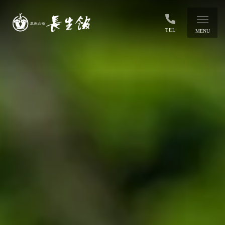
TEL
MENU
HOME
温泉
ラジウム温泉の秘密
ラジウム温泉の入り方
料理
客室
施設案内