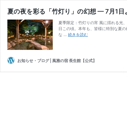
夏の夜を彩る「竹灯り」の幻想 — 7月1
夏季限定：竹灯りの宵 風に揺れる光
日この頃。本年も、皆様に特別な夏の
夏
な …
続きを読む
の
夜
を
彩
お知らせ・ブログ | 風雅の宿 長生館【公式】
る
「竹
灯
り」
の
幻
想
—
7
月
1